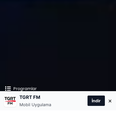
Programlar
TGRT FM
Mesaj Gönder
Canlı Yayın'ı Ara
×
İndir
Mobil Uygulama