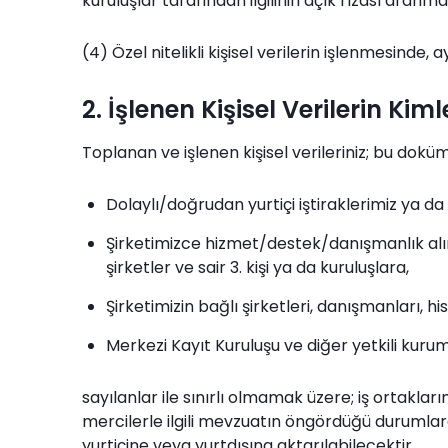
kuruluşlar tarafından ilgilinin açık rızası aranmak
(4) Özel nitelikli kişisel verilerin işlenmesinde,
2. İşlenen Kişisel Verilerin K
Toplanan ve işlenen kişisel verileriniz; bu do
Dolaylı/doğrudan yurtiçi iştiraklerimiz ya da 
Şirketimizce hizmet/destek/danışmanlık alın
şirketler ve sair 3. kişi ya da kuruluşlara,
Şirketimizin bağlı şirketleri, danışmanları, h
Merkezi Kayıt Kuruluşu ve diğer yetkili kurum
sayılanlar ile sınırlı olmamak üzere; iş ortakl
mercilerle ilgili mevzuatın öngördüğü durumlard
yurtiçine veya yurtdışına aktarılabilecektir.