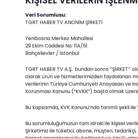
KİŞİSEL VERİLERİN İŞLE
Veri Sorumlusu:
TGRT HABER TV ANONİM ŞİRKETİ
Yenibosna Merkez Mahallesi
29 Ekim Caddesi No: 11A/51
Bahçelievler / İstanbul
TGRT HABER TV A.Ş. bundan sonra ’’ŞİRKET’’ olara
olarak ürün ve hizmetlerimizden faydalanan müşter
verilerinin Türkiye Cumhuriyeti Anayasası ve insa
Korunması Kanunu (“KVKK”) başta olmak üzere 
Bu kapsamda, KVK Kanunu’nda tanımlı şekli ile “V
Bu sorumluluğumuzun tam idraki ile kişisel veril
Şirketimiz ile tüketici, abone, müşteri, tedarikçi, 