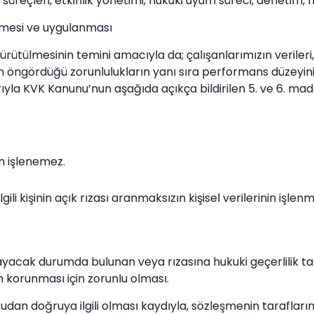
 süreçleri, etkinlik yönetimi, hukuki uyum süreci, denetim, ma
lenmesi ve uygulanması
 yürütülmesinin temini amacıyla da; çalışanlarımızın veriler
n öngördüğü zorunlulukların yanı sıra performans düzeyini
ıyla KVK Kanunu’nun aşağıda açıkça bildirilen 5. ve 6. madd
zın işlenemez.
ilgili kişinin açık rızası aranmaksızın kişisel verilerinin iş
amayacak durumda bulunan veya rızasına hukuki geçerlilik ta
korunması için zorunlu olması.
dan doğruya ilgili olması kaydıyla, sözleşmenin taraflarına 