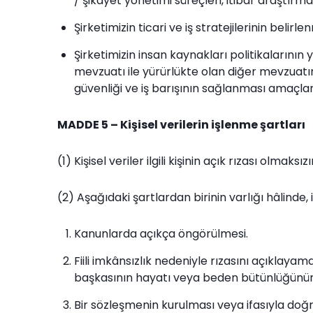
/ şikayet yönetimi süreçleri, itibar araştırma
Şirketimizin ticari ve iş stratejilerinin belir
Şirketimizin insan kaynakları politikalarının
mevzuatı ile yürürlükte olan diğer mevzuatı
güvenliği ve iş barışının sağlanması amaçlar
MADDE 5 – Kişisel verilerin işlenme şartları
(1) Kişisel veriler ilgili kişinin açık rızası olmaksı
(2) Aşağıdaki şartlardan birinin varlığı hâlinde, 
Kanunlarda açıkça öngörülmesi.
Fiili imkânsızlık nedeniyle rızasını açıklay
başkasının hayatı veya beden bütünlüğünün 
Bir sözleşmenin kurulması veya ifasıyla doğru