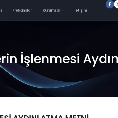
şı
Frekanslar
Kurumsal
İletişim
lerin İşlenmesi Ayd