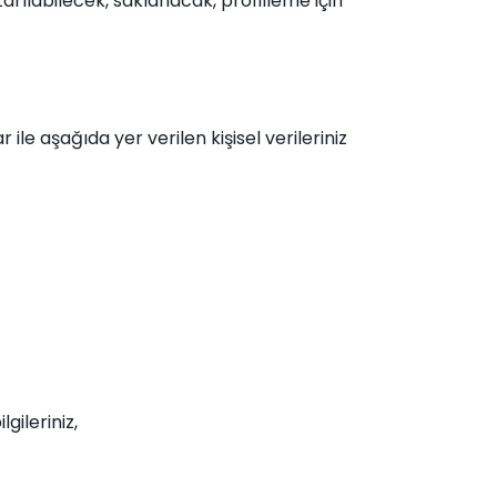
tarılabilecek, saklanacak, profilleme için
e aşağıda yer verilen kişisel verileriniz
gileriniz,