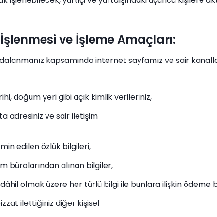
k işlenebilecek, yurtiçi ve yurtdışındaki üçüncü kişilere ak
ı, İşlenmesi ve İşleme Amaçları:
dalanmanız kapsamında internet sayfamız ve sair kanallar il
hi, doğum yeri gibi açık kimlik verileriniz,
a adresiniz ve sair iletişim
in edilen özlük bilgileri,
am bürolarından alınan bilgiler,
 dâhil olmak üzere her türlü bilgi ile bunlara ilişkin ödeme bil
zat ilettiğiniz diğer kişisel