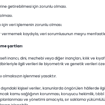
ne getirebilmesi için zorunlu olması.
 olması.
 için veri işlemenin zorunlu olması.
arar vermemek kaydıyla, veri sorumlusunun meşru menfaatleri
enme şartları
felsefi inancı, dini, mezhebi veya diğer inançları, kılık ve kıya
riyle ilgili verileri ile biyometrik ve genetik verileri özel ni
ızası olmaksızın işlenmesi yasaktır.
dışındaki kişisel veriler, kanunlarda öngörülen hâllerde ilgili
se ancak kamu sağlığının korunması, koruyucu hekimlik, tıbb
n planlanması ve yönetimi amacıyla, sır saklama yükümlülüğ