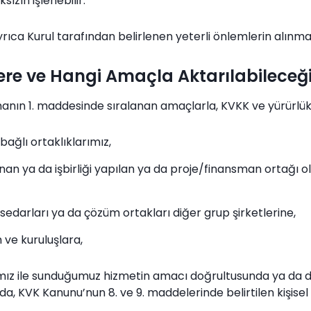
sızın işlenebilir.
 ayrıca Kurul tarafından belirlenen yeterli önlemlerin alınmas
imlere ve Hangi Amaçla Aktarılabileceğ
kümanın 1. maddesinde sıralanan amaçlarla, KVKK ve yürürl
bağlı ortaklıklarımız,
an ya da işbirliği yapılan ya da proje/finansman ortağı o
issedarları ya da çözüm ortakları diğer grup şirketlerine,
 ve kuruluşlara,
arımız ile sunduğumuz hizmetin amacı doğrultusunda ya da 
a, KVK Kanunu’nun 8. ve 9. maddelerinde belirtilen kişisel