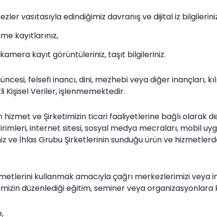
ler vasıtasıyla edindiğimiz davranış ve dijital iz bilgileriniz
şme kayıtlarınız,
amera kayıt görüntüleriniz, taşıt bilgileriniz.
düşüncesi, felsefi inancı, dini, mezhebi veya diğer inançları, k
ikli Kişisel Veriler, işlenmemektedir.
an hizmet ve Şirketimizin ticari faaliyetlerine bağlı olarak
imleri, internet sitesi, sosyal medya mecraları, mobil uygu
imiz ve İhlas Grubu Şirketlerinin sunduğu ürün ve hizmetle
izmetlerini kullanmak amacıyla çağrı merkezlerimizi veya in
timizin düzenlediği eğitim, seminer veya organizasyonlara kat
,