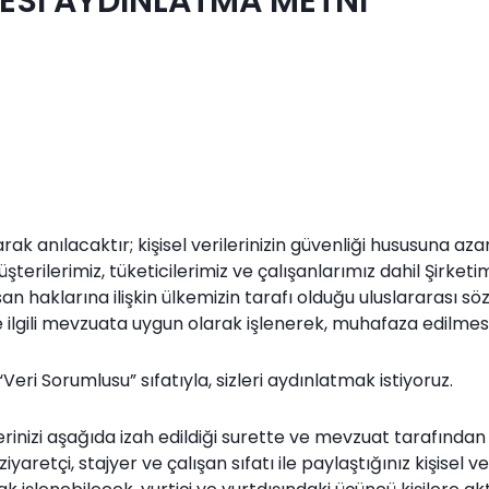
NMESİ AYDINLATMA METNİ
k anılacaktır; kişisel verilerinizin güvenliği hususuna aza
ilerimiz, tüketicilerimiz ve çalışanlarımız dahil Şirketimiz
n haklarına ilişkin ülkemizin tarafı olduğu uluslararası sözl
ilgili mevzuata uygun olarak işlenerek, muhafaza edilme
eri Sorumlusu” sıfatıyla, sizleri aydınlatmak istiyoruz.
erinizi aşağıda izah edildiği surette ve mevzuat tarafında
ziyaretçi, stajyer ve çalışan sıfatı ile paylaştığınız kişisel 