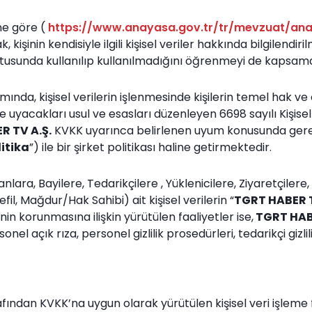
ne göre (
https://www.anayasa.gov.tr/tr/mevzuat/an
işinin kendisiyle ilgili kişisel veriler hakkında bilgilendir
ltusunda kullanılıp kullanılmadığını öğrenmeyi de kapsam
da, kişisel verilerin işlenmesinde kişilerin temel hak ve ö
ile uyacakları usul ve esasları düzenleyen 6698 sayılı Kişis
R TV A.Ş.
KVKK uyarınca belirlenen uyum konusunda gerekl
litika
”) ile bir şirket politikası haline getirmektedir.
nlara, Bayilere, Tedarikçilere , Yüklenicilere, Ziyaretçilere
il, Mağdur/Hak Sahibi) ait kişisel verilerin “
TGRT HABER T
nin korunmasına ilişkin yürütülen faaliyetler ise,
TGRT HABE
nel açık rıza, personel gizlilik prosedürleri, tedarikçi giz
fından KVKK’na uygun olarak yürütülen kişisel veri işleme f