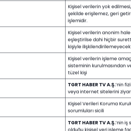
Kişisel verilerin yok edilmesi
şekilde erişilemez, geri get
işlemidir.
Kişisel verilerin anonim hale 
eşleştirilse dahi hiçbir suret
kişiyle ilişkilendirilemeyecek
Kişisel verilerin işleme amaçl
sisteminin kurulmasından v
tüzel kişi
TGRT HABER TV A.Ş.
’nin fi
veya internet sitelerini ziya
Kişisel Verileri Koruma Kuru
sorumluları sicili
TGRT HABER TV A.Ş.
’nin i
olduğu kişisel veri işleme faal