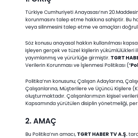
Türkiye Cumhuriyeti Anayasası’nın 20.Maddesi
korunmasını talep etme hakkına sahiptir. Bu hak, k
veya silinmesini talep etme ve amaçları doğru
Söz konusu anayasal hakkın kullanılması kapsamın
işleyen gerçek ve tüzel kişilerin yükümlülükleri 
yayımlanmış ve yürürlüğe girmiştir.
TGRT HABE
Verilerin Korunması ve İşlenmesi Politikası (“
Po
Politika’nın konusunu; Çalışan Adaylarına, Çalışa
Çalışanlarına, Müşterilere ve Üçüncü Kişilere (Kef
oluşturmaktadır. Çalışanlarımızın kişisel verileri
Kapsamında yürütülen disiplin yönetmeliği, perso
2. AMAÇ
Bu Politika’nın amacı,
TGRT HABER TV A.Ş.
tara