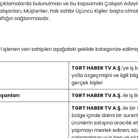
ıklamalarda bulunulması ve bu kapsamda Çalışan Adayları, 
lışanları, Müşteriler, hak sahibi Üçüncü Kişiler başta olmak 
faflığın sağlanmasıdır.
ri işlenen veri sahipleri aşağıdaki şekilde kategorize edilmiş
TGRT HABER TV A.Ş.
’ye iş
yolla özgeçmişini ve ilgili bilg
gerçek kişiler
ışanları
TGRT HABER TV A.Ş.
ile iş 
TGRT HABER TV A.Ş.
ile bi
bölge içinde daimi bir suret
ürünlerin satışına aracılık 
yapmayı meslek edinen, söz
çalışmalarını yürüten ve s