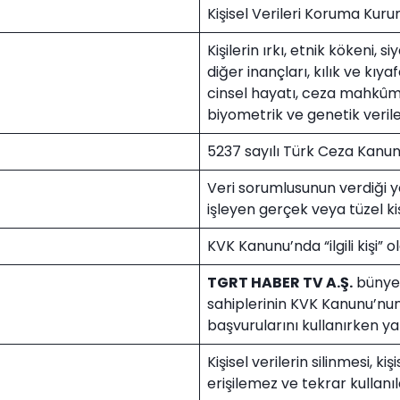
Kişisel Verileri Koruma Kur
Kişilerin ırkı, etnik kökeni, s
diğer inançları, kılık ve kıya
cinsel hayatı, ceza mahkûmiyet
biyometrik ve genetik verile
5237 sayılı Türk Ceza Kanu
Veri sorumlusunun verdiği y
işleyen gerçek veya tüzel ki
KVK Kanunu’nda “ilgili kişi” o
TGRT HABER TV A.Ş.
bünyesi
sahiplerinin KVK Kanunu’nun 
başvurularını kullanırken y
Kişisel verilerin silinmesi, kişi
erişilemez ve tekrar kullanıl