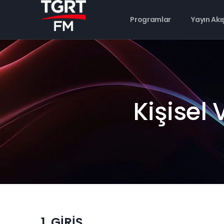
Programlar
Yayın Akı
Kişisel 
1. GİRİŞ