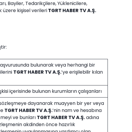
Bayiler, Tedarikçilere, Yüklenicilere,
üzere kişisel verileri
TGRT HABER TV A.Ş.
tir:
 başvurusunda bulunarak veya herhangi bir
ilerini
TGRT HABER TV A.Ş.
’ye erişilebilir kılan
ilişkisi içerisinde bulunan kurumların çalışanları
r sözleşmeye dayanarak muayyen bir yer veya
te
TGRT HABER TV A.Ş.
’nin nam ve hesabına
etmeyi ve bunları
TGRT HABER TV A.Ş.
adına
leşmenin akdinden önce hazırlık
özleşmenin uygulanmasına yardımcı olan