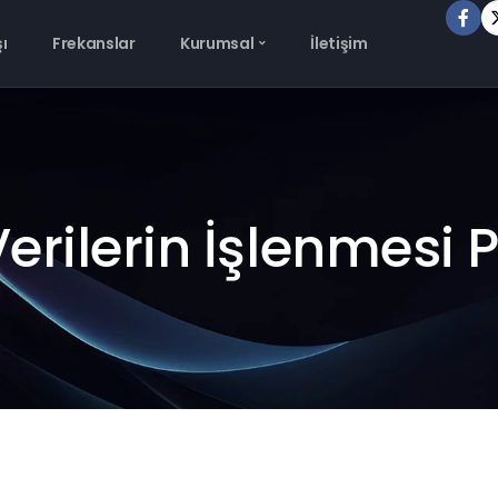
şı
Frekanslar
Kurumsal
İletişim
Verilerin İşlenmesi P