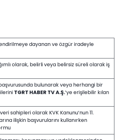
ilgilendirilmeye dayanan ve özgür iradeyle
ımlı olarak, belirli veya belirsiz süreli olarak iş
ş başvurusunda bulunarak veya herhangi bir
ilerini
TGRT HABER TV A.Ş.
’ye erişilebilir kılan
 veri sahipleri olarak KVK Kanunu’nun 11.
ına ilişkin başvurularını kullanırken
formu