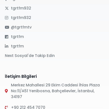
tgrtfm932
tgrtfm932
@tgrtfmtv
tgrtfm
tgrtfm
Next Sosyal'de Takip Edin
İletişim Bilgileri
Merkez Mahallesi 29 Ekim Caddesi İhlas Plaza
No:11/A51 Yenibosna, Bahçelievler, İstanbul,
34197
+90 212 454 7070