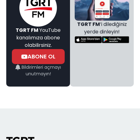
TGRT FM
’i dilediğiniz
TGRT FM
YouTube
yerde dinleyin!
kanalımıza abone
olabilirsiniz.
ABONE OL
Bildirimleri açmayı
unutmayın!