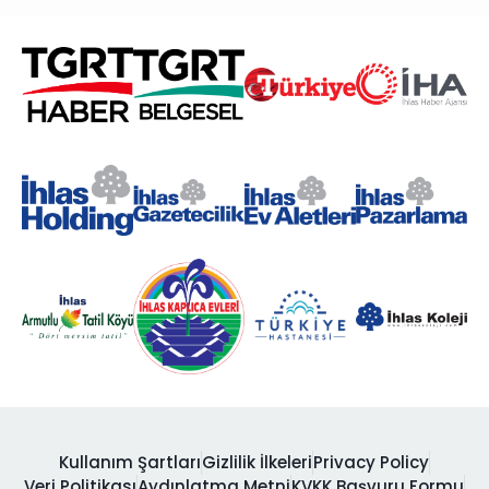
Kullanım Şartları
Gizlilik İlkeleri
Privacy Policy
Veri Politikası
Aydınlatma Metni
KVKK Başvuru Formu