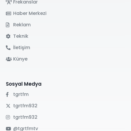
Frekanslar
Haber Merkezi
Reklam
Teknik
İletişim
Künye
Sosyal Medya
tgrtfm
tgrtfm932
tgrtfm932
@tgrtfmtv