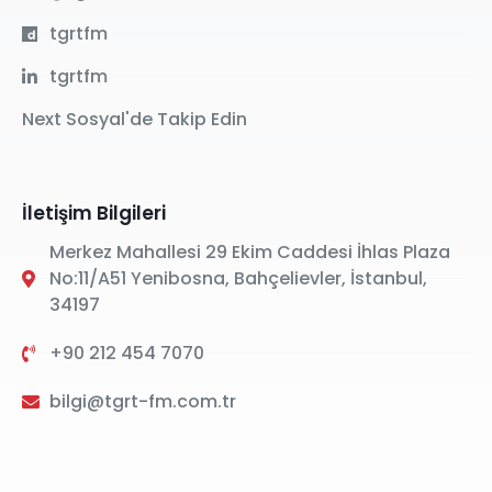
tgrtfm
tgrtfm
Next Sosyal'de Takip Edin
İletişim Bilgileri
Merkez Mahallesi 29 Ekim Caddesi İhlas Plaza
No:11/A51 Yenibosna, Bahçelievler, İstanbul,
34197
+90 212 454 7070
bilgi@tgrt-fm.com.tr