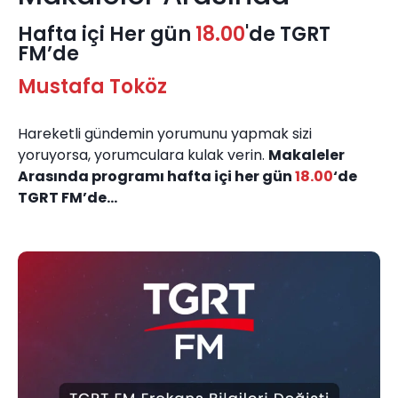
Hafta içi Her gün
18.00
'de TGRT
FM’de
Mustafa Toköz
Hareketli gündemin yorumunu yapmak sizi
yoruyorsa, yorumculara kulak verin.
Makaleler
Arasında programı hafta içi her gün
18.00
‘de
TGRT FM’de…