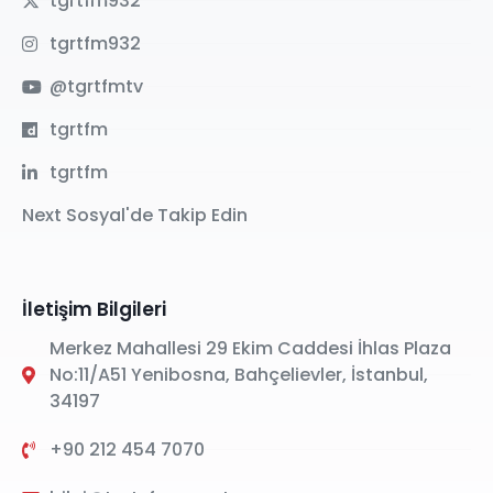
tgrtfm932
tgrtfm932
@tgrtfmtv
tgrtfm
tgrtfm
Next Sosyal'de Takip Edin
İletişim Bilgileri
Merkez Mahallesi 29 Ekim Caddesi İhlas Plaza
No:11/A51 Yenibosna, Bahçelievler, İstanbul,
34197
+90 212 454 7070